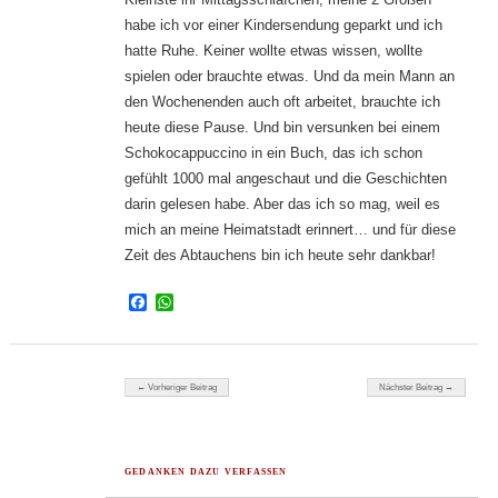
habe ich vor einer Kindersendung geparkt und ich
hatte Ruhe. Keiner wollte etwas wissen, wollte
spielen oder brauchte etwas. Und da mein Mann an
den Wochenenden auch oft arbeitet, brauchte ich
heute diese Pause. Und bin versunken bei einem
Schokocappuccino in ein Buch, das ich schon
gefühlt 1000 mal angeschaut und die Geschichten
darin gelesen habe. Aber das ich so mag, weil es
mich an meine Heimatstadt erinnert… und für diese
Zeit des Abtauchens bin ich heute sehr dankbar!
Facebook
WhatsApp
Beitragsnavigation
← Vorheriger Beitrag
Nächster Beitrag →
GEDANKEN DAZU VERFASSEN