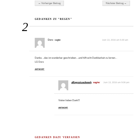
Beitragsnavigation
← Vorheriger Beitrag
Nächster Beitrag →
GEDANKEN ZU “REGEN”
2
Doro
sagte:
Juni 13, 2016 um 5:30 am
Danke. ..das ist wunderbar geschrieben. ..und hilft echt Dankbarkeit zu lernen. .
LG Doro
ANTWORT
alltagsstueckwerk
sagte:
Juni 13, 2016 um 9:06 pm
Vielen lieben Dank!!!
ANTWORT
GEDANKEN DAZU VERFASSEN