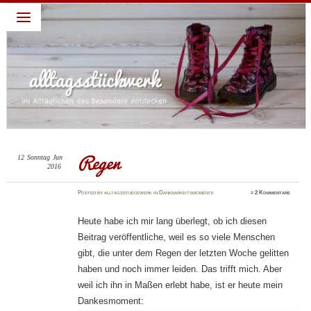
alltagsstückwerk
~ Leben lieben – Familie feiern: darum geht es in diesem
Blog: ein Jahr habe ich täglich eine Sache gepostet für die
ich Gott dankbar bin. Diese abendliche Gewohnheit verhalf
mir zu einem dankbaren Blick und deshalb schreibe ich
weiter. Dies ist nur ein Blick, ein kleiner Teil, ein kurzer
Moment meines Alltages, die schönen Momente festhalten,
die dankbaren Momente feiern…
Regen
12
Sonntag
Jun
2016
Posted
by
alltagsstueckwerk
in
Dankbarkeitsmomente
≈
2 Kommentare
Heute habe ich mir lang überlegt, ob ich diesen
Beitrag veröffentliche, weil es so viele Menschen
gibt, die unter dem Regen der letzten Woche gelitten
haben und noch immer leiden. Das trifft mich. Aber
weil ich ihn in Maßen erlebt habe, ist er heute mein
Dankesmoment: