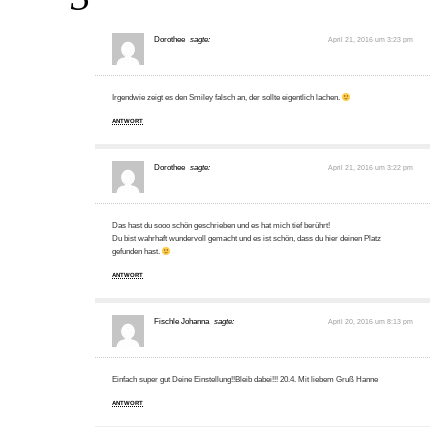
Dorothee
sagte:
April 21, 2016 um 3:23 pm
Irgendwie zeigt es den Smiley falsch an, der sollte eigentlich lachen.
ANTWORT
Dorothee
sagte:
April 21, 2016 um 3:22 pm
Das hast du sooo schön geschrieben und es hat mich tief berührt!
Du bist wahrhaft wundervoll gemacht und es ist schön, dass du hier deinen Platz
gefunden hast.
ANTWORT
Fischle Johanna
sagte:
April 20, 2016 um 8:13 pm
Einfach super gut Deine Einstellung!!Bleib dabei!!! 20.4. Mit liebem Gruß Hanne
ANTWORT