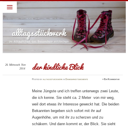
alltagsstückwerk
~ Leben lieben – Familie feiern: darum geht es in diesem
Blog: ein Jahr habe ich täglich eine Sache gepostet für die
ich Gott dankbar bin. Diese abendliche Gewohnheit verhalf
mir zu einem dankbaren Blick und deshalb schreibe ich
weiter. Dies ist nur ein Blick, ein kleiner Teil, ein kurzer
Moment meines Alltages, die schönen Momente festhalten,
die dankbaren Momente feiern…
der kindliche Blick
26
Mittwoch
Nov
2014
Posted
by
alltagsstueckwerk
in
Dankbarkeitsmomente
≈
Ein Kommentar
Meine Jüngste und ich treffen unterwegs zwei Leute,
die ich kenne. Sie steht ca. 2 Meter von mir weg,
weil dort etwas ihr Interesse geweckt hat. Die beiden
Bekannten begeben sich sofort mit ihr auf
Augenhöhe, um mit ihr zu scherzen und zu
schäkern. Und dann kommt er, der Blick. Sie sieht