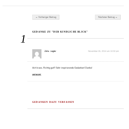
Beitragsnavigation
← Vorheriger Beitrag
Nächster Beitrag →
GEDANKE ZU “DER KINDLICHE BLICK”
1
Julia
sagte:
November 26, 2014 um 10:32 pm
Ach krass. Richtig gut!!! Sehr inspirierende Gedanken! Danke!
ANTWORT
GEDANKEN DAZU VERFASSEN