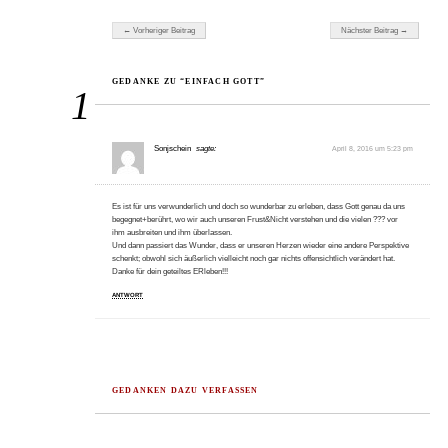
Beitragsnavigation
← Vorheriger Beitrag
Nächster Beitrag →
GEDANKE ZU “EINFACH GOTT”
1
Sonjschein
sagte:
April 8, 2016 um 5:23 pm
Es ist für uns verwunderlich und doch so wunderbar zu erleben, dass Gott genau da uns
begegnet+berührt, wo wir auch unseren Frust&Nicht verstehen und die vielen ??? vor
ihm ausbreiten und ihm überlassen.
Und dann passiert das Wunder, dass er unseren Herzen wieder eine andere Perspektive
schenkt; obwohl sich äußerlich vielleicht noch gar nichts offensichtlich verändert hat.
Danke für dein geteiltes ERleben!!!
ANTWORT
GEDANKEN DAZU VERFASSEN