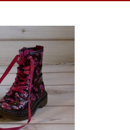
 ein Jahr habe ich täglich eine Sache
hnheit verhalf mir zu einem dankbaren
in kleiner Teil, ein kurzer Moment
ren Momente feiern…