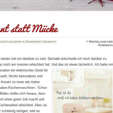
ant statt Mücke
tagsstueckwerk
in
Dankbarkeitsmomente
≈
Hinterlasse ein
Kommenta
 wieder viel um dankbar zu sein. Deshalb entscheide ich mich darüber zu
s mich am meisten erleichtert hat. Und das ist etwas lächerlich
. Ich hatte mi
onaten ein elektrisches Gerät für
kauft. Nichts besonderes und
m Ansatz so teuer wie meine
h-haben-Küchenmaschine<. Schon
Malen stellte sich heraus, dass
lich einen guten Job macht und
chenarbeit erleichtert. Aber, es
z schwierig reinigen, weil es