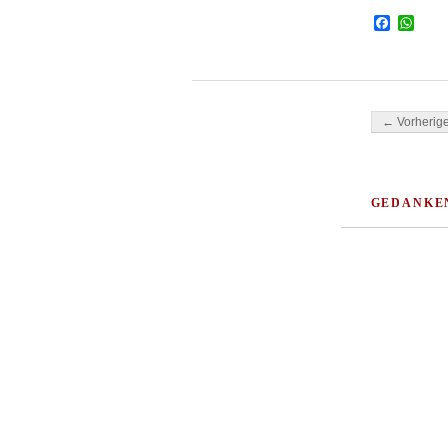
Facebo
Wha
Beitragsnavi
← Vorherige
GEDANKE