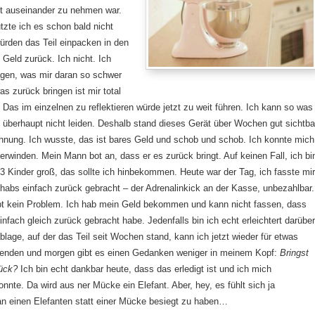
tt auseinander zu nehmen war.
zte ich es schon bald nicht
ürden das Teil einpacken in den
Geld zurück. Ich nicht. Ich
agen, was mir daran so schwer
was zurück bringen ist mir total
as im einzelnen zu reflektieren würde jetzt zu weit führen. Ich kann so was
l überhaupt nicht leiden. Deshalb stand dieses Gerät über Wochen gut sichtba
hnung. Ich wusste, das ist bares Geld und schob und schob. Ich konnte mich
erwinden. Mein Mann bot an, dass er es zurück bringt. Auf keinen Fall, ich bi
3 Kinder groß, das sollte ich hinbekommen. Heute war der Tag, ich fasste mi
 habs einfach zurück gebracht – der Adrenalinkick an der Kasse, unbezahlbar.
t kein Problem. Ich hab mein Geld bekommen und kann nicht fassen, dass
einfach gleich zurück gebracht habe. Jedenfalls bin ich echt erleichtert darüber
lage, auf der das Teil seit Wochen stand, kann ich jetzt wieder für etwas
enden und morgen gibt es einen Gedanken weniger in meinem Kopf:
Bringst
rück?
Ich bin echt dankbar heute, dass das erledigt ist und ich mich
nnte. Da wird aus ner Mücke ein Elefant. Aber, hey, es fühlt sich ja
an einen Elefanten statt einer Mücke besiegt zu haben…