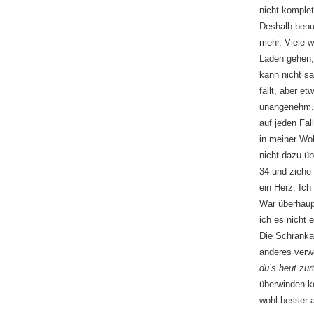
nicht komple
Deshalb benut
mehr. Viele w
Laden gehen, 
kann nicht s
fällt, aber et
unangenehm. D
auf jeden Fal
in meiner Wo
nicht dazu üb
34 und ziehe 
ein Herz. Ich
War überhaup
ich es nicht 
Die Schrankab
anderes verw
du’s heut zu
überwinden ko
wohl besser 