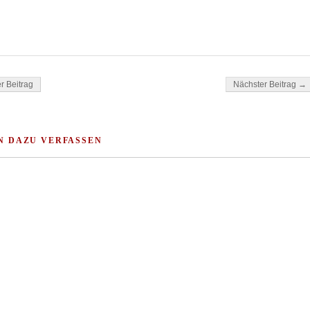
ok
tsApp
gation
r Beitrag
Nächster Beitrag →
N DAZU VERFASSEN