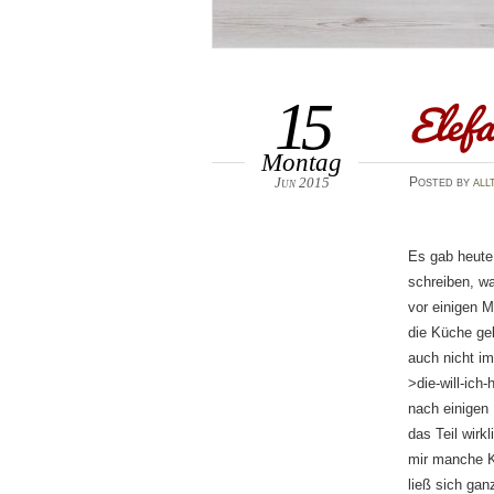
Elef
15
Montag
Jun 2015
Posted
by
all
Es gab heute
schreiben, wa
vor einigen M
die Küche ge
auch nicht i
>die-will-ic
nach einigen 
das Teil wirk
mir manche Kü
ließ sich gan