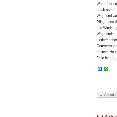
Worte fast um
Inhalt so ermu
Wege und was 
Pflege, des 
und Winden g
Wege finden,
Liedermacher
Gottvertrauen
meinem Heute 
Zeile heute 
Facebo
Wha
Beitragsnavi
← Vorherige
GEDANKE