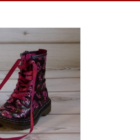
 ein Jahr habe ich täglich eine Sache
hnheit verhalf mir zu einem dankbaren
in kleiner Teil, ein kurzer Moment
ren Momente feiern…