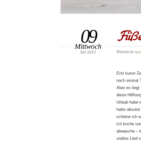
Füß
09
Mittwoch
Sep 2015
Posted
by
all
Erst kurze Z
noch einmal T
Aber es liegt
diese Hilflos
Urlaub habe i
hatte absolu
scheine ich w
ich koche un
abwasche – k
uraltes Lied 