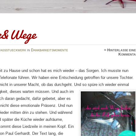
e&Wege
tagsstueckwerk
in
Dankbarkeitsmomente
≈
Hinterlasse ein
Kommenta
eit zu Hause und schon hat es mich wieder – das Sorgen. Ich musste nun
elefonate führen. Wir haben eine Entscheidung getroffen für unsere Tochter.
 nicht in unserer Macht, ob das durchgeht. Und so spüre ich wieder einmal
igkeit, dieses warten müssen.
Und auch im
ch daran gedacht, dafür gebetet, aber es
t nicht diese emotionale Präsenz. Und nun
ieder mitten drin zu stehen. Und während
d später die Küche wieder aufräume,
ommt diese Liedzeile in meinen Kopf. Ein
von Paul Gerhardt. Der Text lang, die