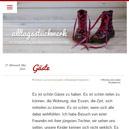
alltagsstückwerk
~ Leben lieben – Familie feiern: darum geht es in diesem
Blog: ein Jahr habe ich täglich eine Sache gepostet für die
ich Gott dankbar bin. Diese abendliche Gewohnheit verhalf
mir zu einem dankbaren Blick und deshalb schreibe ich
weiter. Dies ist nur ein Blick, ein kleiner Teil, ein kurzer
Moment meines Alltages, die schönen Momente festhalten,
die dankbaren Momente feiern…
Gäste
27
Mittwoch
Mai
2015
Posted
by
alltagsstueckwerk
in
Dankbarkeitsmomente
≈
Hinterlasse einen
Kommentar
Es ist schön Gäste zu haben. Es ist schön teilen zu
können, die Wohnung, das Essen, die Zeit, sich
mitteilen zu können. Es ist schön, wenn sich alle
dabei wohlfühlen. Ich habe Besuch von einer
Freundin mit ihrer jüngsten Tochter, wir sehen uns
selten, unsere Kinder kennen sich nicht wirklich. Es