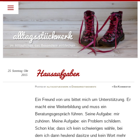
alltagsstückwerk
~ Leben lieben – Familie feiern: darum geht es in diesem
Blog: ein Jahr habe ich täglich eine Sache gepostet für die
ich Gott dankbar bin. Diese abendliche Gewohnheit verhalf
mir zu einem dankbaren Blick und deshalb schreibe ich
weiter. Dies ist nur ein Blick, ein kleiner Teil, ein kurzer
Moment meines Alltages, die schönen Momente festhalten,
die dankbaren Momente feiern…
Hausaufgaben
25
Sonntag
Okt
2015
Posted
by
alltagsstueckwerk
in
Dankbarkeitsmomente
≈
Ein Kommentar
Ein Freund von uns bittet mich um Unterstützung. Er
macht eine Weiterbildung und muss ein
Beratungsgespräch führen. Seine Aufgabe: mir
zuhören. Meine Aufgabe: ein Problem schildern.
Schon klar, dass ich kein schwieriges wähle, bei
dem ich dann heulend dasitze und kein Wort mehr