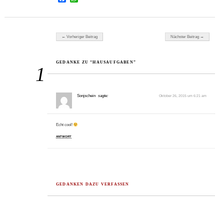
Beitragsnavigation
← Vorheriger Beitrag
Nächster Beitrag →
GEDANKE ZU “HAUSAUFGABEN”
1
Sonjschein
sagte:
Oktober 26, 2015 um 6:21 am
Echt cool!
ANTWORT
GEDANKEN DAZU VERFASSEN