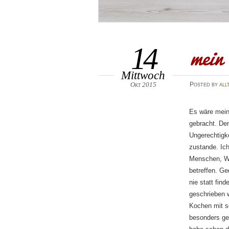
mein
14
Mittwoch
Okt 2015
Posted
by
all
Es wäre meine
gebracht. De
Ungerechtigk
zustande. Ich
Menschen, Wor
betreffen. G
nie statt fin
geschrieben w
Kochen mit so
besonders ger