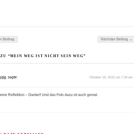
ok
tsApp
gation
r Beitrag
Nächster Beitrag →
ZU “MEIN WEG IST NICHT SEIN WEG”
egle
sagte:
Oktober 16, 2015 um 7:34 am
eine Reflektion – Danke!! Und das Foto dazu ist auch genial.