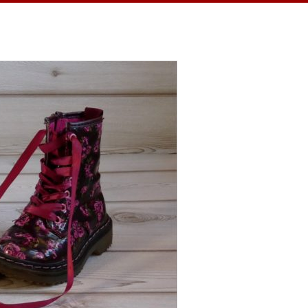
 ein Jahr habe ich täglich eine Sache
hnheit verhalf mir zu einem dankbaren
in kleiner Teil, ein kurzer Moment
ren Momente feiern…