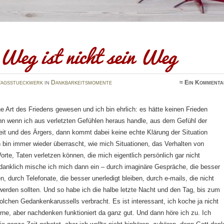
 Weg ist nicht sein Weg
tagsstueckwerk
in
Dankbarkeitsmomente
≈
Ein Kommenta
 Art des Friedens gewesen und ich bin ehrlich: es hätte keinen Frieden
nn wenn ich aus verletzten Gefühlen heraus handle, aus dem Gefühl der
eit und des Ärgers, dann kommt dabei keine echte Klärung der Situation
 bin immer wieder überrascht, wie mich Situationen, das Verhalten von
te, Taten verletzen können, die mich eigentlich persönlich gar nicht
edanklich mische ich mich dann ein – durch imaginäre Gespräche, die besser
den, durch Telefonate, die besser unerledigt bleiben, durch e-mails, die nicht
erden sollten. Und so habe ich die halbe letzte Nacht und den Tag, bis zum
lchen Gedankenkarussells verbracht. Es ist interessant, ich koche ja nicht
ne, aber nachdenken funktioniert da ganz gut. Und dann höre ich zu. Ich