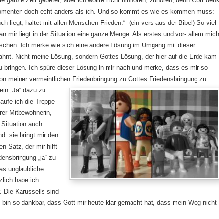
e ganze Zeit gebetet, aber ich wollte nicht hinhören, zuhören, denn Gott denk
omenten doch echt anders als ich. Und so kommt es wie es kommen muss:
uch liegt, haltet mit allen Menschen Frieden.“ (ein vers aus der Bibel) So viel
an mir liegt in der Situation eine ganze Menge. Als erstes und vor- allem mic
ischen. Ich merke wie sich eine andere Lösung im Umgang mit dieser
bahnt. Nicht meine Lösung, sondern Gottes Lösung, der hier auf die Erde kam
u bringen. Ich spüre dieser Lösung in mir nach und merke, dass es mir so
von meiner vermeintlichen Friedenbringung zu Gottes Friedensbringung zu
in „Ja“
dazu zu
 laufe ich die Treppe
rer Mitbewohnerin,
 Situation auch
nd: sie bringt mir den
n Satz, der mir hilft
densbringung „ja“ zu
as unglaubliche
tzlich habe ich
r. Die Karussells sind
h bin so dankbar, dass Gott mir heute klar gemacht hat, dass mein Weg nicht