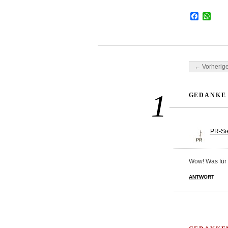
Facebo
Wha
Beitragsnavi
← Vorherige
1
GEDANKE 
PR-Si
Wow! Was für 
ANTWORT