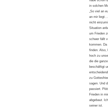
habe schon di
in solchen M
„So viel an e
an mir liegt…
nicht einzum
Situation an
um Frieden z
schwer fällt 
kommen. Da e
finden. Also,
hoch zu unse
die die ganze
beschäftigt u
entscheidende
zu Gottesfrie
sagen. Und d
passiert. Plö
Frieden in mi
abgebaut. Ic
seiner ist.