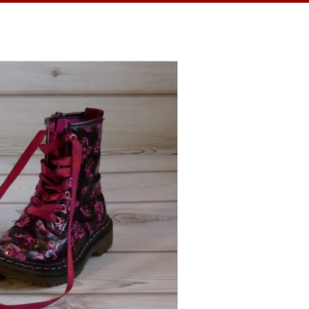
 ein Jahr habe ich täglich eine Sache
hnheit verhalf mir zu einem dankbaren
in kleiner Teil, ein kurzer Moment
ren Momente feiern…