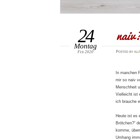
naiv?
24
Montag
Feb 2020
Posted
by
all
In manchen P
mir so naiv 
Menschheit un
Vielleicht is
ich brauche e
Heute ist es 
Brötchen?“ de
komme, überr
Umhang immer 