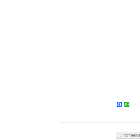
Facebo
Wha
Beitragsnavi
← Vorherige