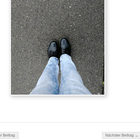
ok
tsApp
gation
r Beitrag
Nächster Beitrag →