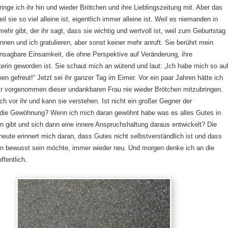
ringe ich ihr hin und wieder Brötchen und ihre Lieblingszeitung mit. Aber das
il sie so viel alleine ist, eigentlich immer alleine ist. Weil es niemanden in
ehr gibt, der ihr sagt, dass sie wichtig und wertvoll ist, weil zum Geburtstag
nnen und ich gratulieren, aber sonst keiner mehr anruft. Sie berührt mein
unsagbare Einsamkeit, die ohne Perspektive auf Veränderung, ihre
erin geworden ist. Sie schaut mich an wütend und laut: „Ich habe mich so au
hen gefreut!“ Jetzt sei ihr ganzer Tag im Eimer. Vor ein paar Jahren hätte ich
ir vorgenommen dieser undankbaren Frau nie wieder Brötchen mitzubringen.
ch vor ihr und kann sie verstehen. Ist nicht ein großer Gegner der
 die Gewöhnung? Wenn ich mich daran gewöhnt habe was es alles Gutes in
 gibt und sich dann eine innere Anspruchshaltung daraus entwickelt? Die
eute erinnert mich daran, dass Gutes nicht selbstverständlich ist und dass
en bewusst sein möchte, immer wieder neu. Und morgen denke ich an die
ffentlich.