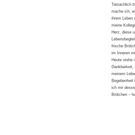
Tatsächlich b
mache ich, we
ihrem Leben m
meine Kollegi
Herz, diese 
Lebensbegleit
frische Brötc
im Inneren m
Heute stehe i
Dankbarkeit,
meinem Leben
Begebenheit h
ich mir dess
Brötchen – ho