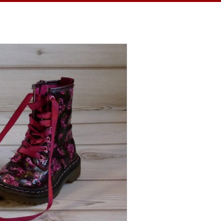
 ein Jahr habe ich täglich eine Sache
hnheit verhalf mir zu einem dankbaren
in kleiner Teil, ein kurzer Moment
ren Momente feiern…