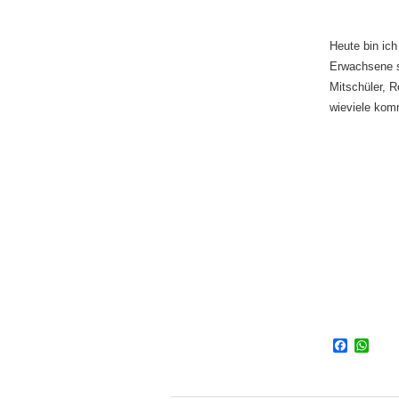
Heute bin ic
Erwachsene s
Mitschüler, 
wieviele komm
Facebo
Wha