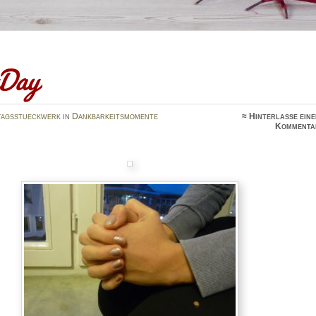
Day
tagsstueckwerk
in
Dankbarkeitsmomente
≈
Hinterlasse ein
Kommenta