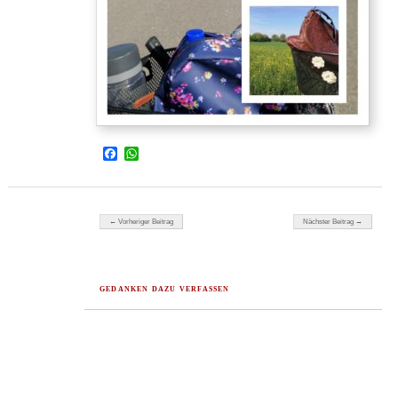
Facebook
WhatsApp
Beitragsnavigation
← Vorheriger Beitrag
Nächster Beitrag →
GEDANKEN DAZU VERFASSEN