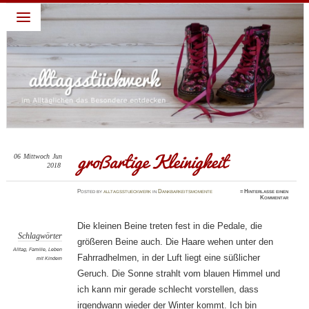
alltagsstückwerk
~ Leben lieben – Familie feiern: darum geht es in diesem
Blog: ein Jahr habe ich täglich eine Sache gepostet für die
ich Gott dankbar bin. Diese abendliche Gewohnheit verhalf
mir zu einem dankbaren Blick und deshalb schreibe ich
weiter. Dies ist nur ein Blick, ein kleiner Teil, ein kurzer
Moment meines Alltages, die schönen Momente festhalten,
die dankbaren Momente feiern…
großartige Kleinigkeit
06
Mittwoch
Jun
2018
Posted
by
alltagsstueckwerk
in
Dankbarkeitsmomente
≈
Hinterlasse einen
Kommentar
Die kleinen Beine treten fest in die Pedale, die
Schlagwörter
größeren Beine auch. Die Haare wehen unter den
Alltag
,
Familie
,
Leben
Fahrradhelmen, in der Luft liegt eine süßlicher
mit Kindern
Geruch. Die Sonne strahlt vom blauen Himmel und
ich kann mir gerade schlecht vorstellen, dass
irgendwann wieder der Winter kommt. Ich bin