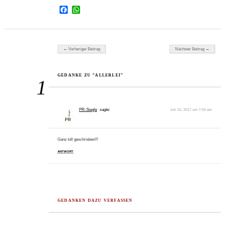
Facebook
WhatsApp
Beitragsnavigation
← Vorheriger Beitrag
Nächster Beitrag →
GEDANKE ZU “ALLERLEI”
1
PR-Siegle
sagte:
Juli 10, 2017 um 7:59 am
Ganz toll geschrieben!!!
ANTWORT
GEDANKEN DAZU VERFASSEN