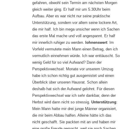
gefahren, obwohl sein Termin am nächsten Morgen
gleich weiter ging. Er half mir um 5.30Uhr beim
Aufbau. Aber es war nicht nur seine praktische
Unterstützung, sondern vor allem seine lockere Art,
die mir half. Ich bin mega unsicher wenn ich Sachen
das erste Mal mache und voll angespannt. Er half
mir innerlich ruhiger zu werden.
lohnenswert
: Im
Vorfeld vermutete mein Mann einen Betrag, den ich
vermutlich einnehmen würde. Ich war enttäuscht. So
wenig Geld für so viel Aufwand? Dann der
Perspektivwechsel: Monate vor unserem Umzug
habe ich schon richtig gut ausgemistet und einen
Überblick über unseren Hausrat. Schon allein
deshalb hat sich der Aufwand gelohnt. Für diesen
Perspektivwechsel war ich sehr dankbar, denn der
Herbst wird dann nicht so stressig.
Unterstützung
:
Mein Mann hatte mir drei junge Männer organisiert,
die mir beim Abbau halfen. Alleine hätte ich das
nicht geschafft. Sie packten mit an und haben mir
eine große Freude gemacht, weil sie noch Sachen