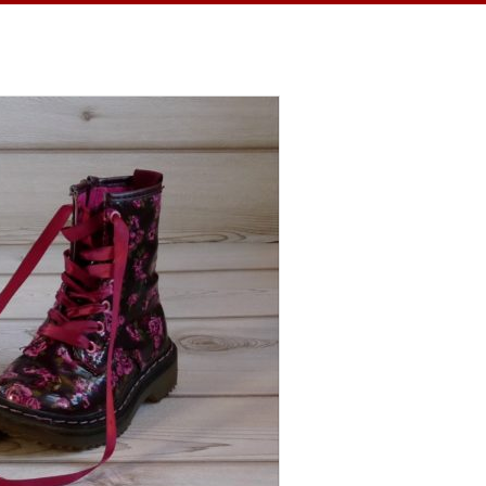
 ein Jahr habe ich täglich eine Sache
hnheit verhalf mir zu einem dankbaren
in kleiner Teil, ein kurzer Moment
ren Momente feiern…