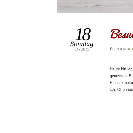
Besu
18
Sonntag
Jan 2015
Posted
by
all
Heute bin ich
genossen. Ei
Einblick bek
ich, Offenhei