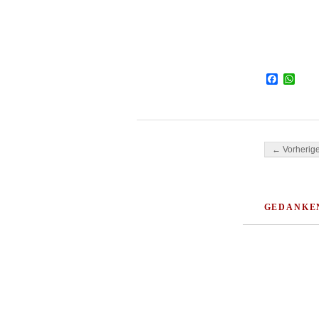
Facebo
Wha
Beitragsnavi
← Vorherige
GEDANKE