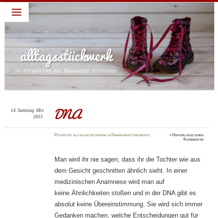
alltagsstückwerk
~ Leben lieben – Familie feiern: darum geht es in diesem
Blog: ein Jahr habe ich täglich eine Sache gepostet für die
ich Gott dankbar bin. Diese abendliche Gewohnheit verhalf
mir zu einem dankbaren Blick und deshalb schreibe ich
weiter. Dies ist nur ein Blick, ein kleiner Teil, ein kurzer
Moment meines Alltages, die schönen Momente festhalten,
die dankbaren Momente feiern…
DNA
14
Samstag
Mrz
2015
Posted
by
alltagsstueckwerk
in
Dankbarkeitsmomente
≈
Hinterlasse einen
Kommentar
Man wird ihr nie sagen, dass ihr die Tochter wie aus
dem Gesicht geschnitten ähnlich sieht. In einer
medizinischen Anamnese wird man auf
keine Ähnlichkeiten stoßen und in der DNA gibt es
absolut keine Übereinstimmung. Sie wird sich immer
Gedanken machen, welche Entscheidungen gut für