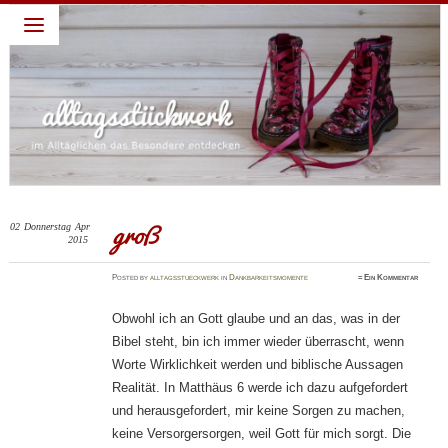
alltagsstückwerk
~ Leben lieben – Familie feiern: darum geht es in diesem
Blog: ein Jahr habe ich täglich eine Sache gepostet für die
ich Gott dankbar bin. Diese abendliche Gewohnheit verhalf
mir zu einem dankbaren Blick und deshalb schreibe ich
weiter. Dies ist nur ein Blick, ein kleiner Teil, ein kurzer
Moment meines Alltages, die schönen Momente festhalten,
die dankbaren Momente feiern…
groß
02
Donnerstag
Apr
2015
Posted
by
alltagsstueckwerk
in
Dankbarkeitsmomente
≈
Ein Kommentar
Obwohl ich an Gott glaube und an das, was in der
Bibel steht, bin ich immer wieder überrascht, wenn
Worte Wirklichkeit werden und biblische Aussagen
Realität. In Matthäus 6 werde ich dazu aufgefordert
und herausgefordert, mir keine Sorgen zu machen,
keine Versorgersorgen, weil Gott für mich sorgt. Die