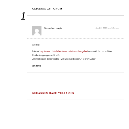
GEDANKE ZU “GROSS”
1
Sonjschein
sagte:
April 2, 2015 um 9:14 pm
AMEN!
hab auf
http://www.christliche-forum.de/zitate-uber-gebet/
erstaunliche und schöne
Entdeckungen gemacht! z.B.
„Wir bitten um Silber und ER will uns Gold geben. “ Martin Luther
ANTWORT
GEDANKEN DAZU VERFASSEN