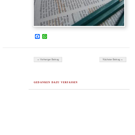
Facebook
WhatsApp
Beitragsnavigation
← Vorheriger Beitrag
Nächster Beitrag →
GEDANKEN DAZU VERFASSEN