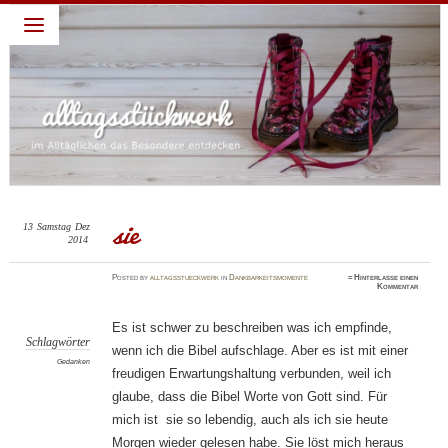
alltagsstückwerk
~ Leben lieben – Familie feiern: darum geht es in diesem
Blog: ein Jahr habe ich täglich eine Sache gepostet für die
ich Gott dankbar bin. Diese abendliche Gewohnheit verhalf
mir zu einem dankbaren Blick und deshalb schreibe ich
weiter. Dies ist nur ein Blick, ein kleiner Teil, ein kurzer
Moment meines Alltages, die schönen Momente festhalten,
die dankbaren Momente feiern…
sie
13
Samstag
Dez
2014
Posted
by
alltagsstueckwerk
in
Dankbarkeitsmomente
≈
Hinterlasse einen
Kommentar
Es ist schwer zu beschreiben was ich empfinde,
Schlagwörter
wenn ich die Bibel aufschlage. Aber es ist mit einer
Gedanken
freudigen Erwartungshaltung verbunden, weil ich
glaube, dass die Bibel Worte von Gott sind. Für
mich ist sie so lebendig, auch als ich sie heute
Morgen wieder gelesen habe. Sie löst mich heraus