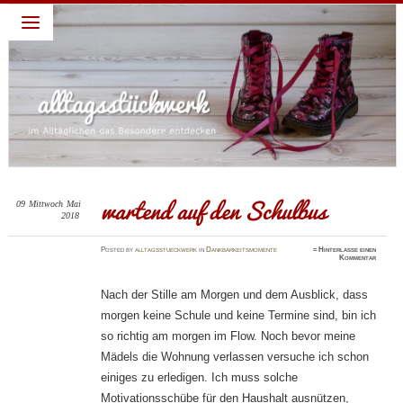
alltagsstückwerk
~ Leben lieben – Familie feiern: darum geht es in diesem
Blog: ein Jahr habe ich täglich eine Sache gepostet für die
ich Gott dankbar bin. Diese abendliche Gewohnheit verhalf
mir zu einem dankbaren Blick und deshalb schreibe ich
weiter. Dies ist nur ein Blick, ein kleiner Teil, ein kurzer
Moment meines Alltages, die schönen Momente festhalten,
die dankbaren Momente feiern…
wartend auf den Schulbus
09
Mittwoch
Mai
2018
Posted
by
alltagsstueckwerk
in
Dankbarkeitsmomente
≈
Hinterlasse einen
Kommentar
Nach der Stille am Morgen und dem Ausblick, dass
morgen keine Schule und keine Termine sind, bin ich
so richtig am morgen im Flow. Noch bevor meine
Mädels die Wohnung verlassen versuche ich schon
einiges zu erledigen. Ich muss solche
Motivationsschübe für den Haushalt ausnützen,