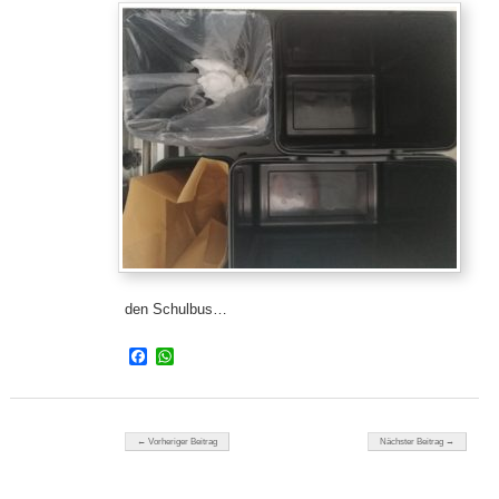
den Schulbus…
Facebook
WhatsApp
Beitragsnavigation
← Vorheriger Beitrag
Nächster Beitrag →