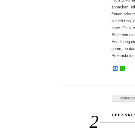
mich zukommt
anpacken, er
freuen oder 
bin ich froh,
habe. Ganz ei
Streichen die
Erledigung di
gerne, ob das
Prokrastiniere
Facebo
Wha
Beitragsnavi
← Vorherige
2
GEDANKEN