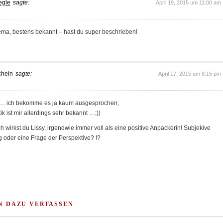
egle
sagte:
April 19, 2015 um 11:00 am
ema, bestens bekannt – hast du super beschrieben!
chein
sagte:
April 17, 2015 um 8:15 pm
 … ich bekomme es ja kaum ausgesprochen;
k ist mir allerdings sehr bekannt …;))
 wirkst du Lissy, irgendwie immer voll als eine positive Anpackerin! Subjekive
der eine Frage der Perspektive? !?
N DAZU VERFASSEN