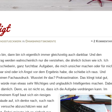
igt
tagsstueckwerk
in
Dankbarkeitsmomente
≈
2 Kommentar
 bin, dann bin ich eigentlich immer gleichzeitig auch dankbar. Und den
rag werden wahrscheinlich nur die verstehen, die ähnlich ticken wie ich. Ich
schieberin, ganz furchtbar. Aufgaben, die mich unsicher machen oder für mic
ar sind oder ich Angst vor dem Ergebnis habe, die schiebe ich raus. Und
s einen Fachausdruck. Wusstet ihr das?
Prokrastination. Das klingt total gut,
s würde man etwas sehr Wichtiges und unglaublich Intelligentes machen. Dabe
h dämlich. Denn, es ist nicht so, dass ich die Aufgabe verdrängen kann.
Im
 meinem Kopf baut sich ein riesiges
ude auf, ich denke nach, such nach
, versuche abzuschätzen was auf