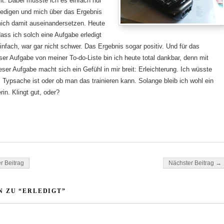
. Dabei müsste ich es einfach nur
ledigen und mich über das Ergebnis
mich damit auseinandersetzen. Heute
 dass ich solch eine Aufgabe erledigt
nfach, war gar nicht schwer. Das Ergebnis sogar positiv. Und für das
ser Aufgabe von meiner To-do-Liste bin ich heute total dankbar, denn mit
eser Aufgabe macht sich ein Gefühl in mir breit: Erleichterung. Ich wüsste
 Typsache ist oder ob man das trainieren kann. Solange bleib ich wohl ein
rin. Klingt gut, oder?
ok
tsApp
gation
r Beitrag
Nächster Beitrag →
 ZU “ERLEDIGT”