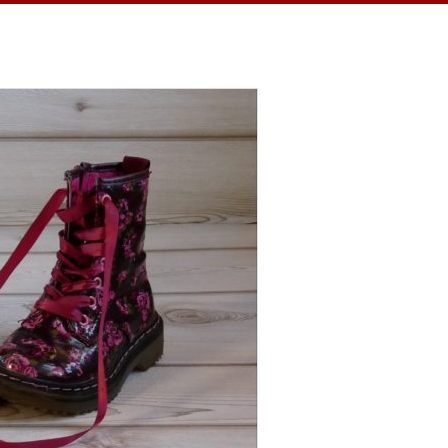
 ein Jahr habe ich täglich eine Sache
hnheit verhalf mir zu einem dankbaren
in kleiner Teil, ein kurzer Moment
ren Momente feiern…