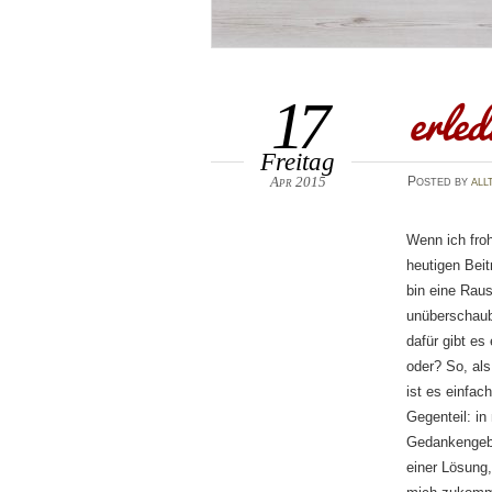
erled
17
Freitag
Apr 2015
Posted
by
all
Wenn ich froh
heutigen Beit
bin eine Raus
unüberschaub
dafür gibt e
oder? So, al
ist es einfac
Gegenteil: in
Gedankengebä
einer Lösung