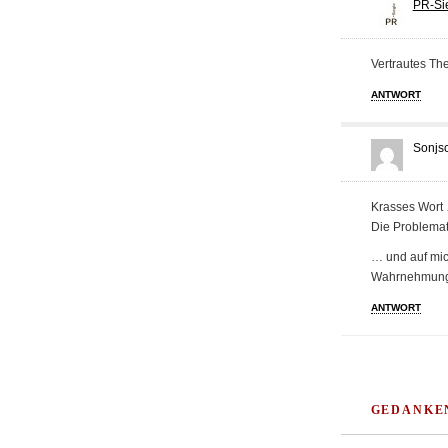
PR-Si
Vertrautes Th
ANTWORT
Sonjs
Krasses Wort
Die Problemati
… und auf mich
Wahrnehmung o
ANTWORT
GEDANKE