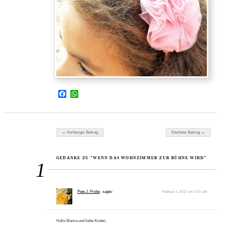
Facebook
WhatsApp
Beitragsnavigation
← Vorheriger Beitrag
Nächster Beitrag →
GEDANKE ZU “WENN DAS WOHNZIMMER ZUR BÜHNE WIRD”
1
Pete J. Probe
sagte:
Februar 3, 2017 um 7:01 am
Hallo Mama und liebe Kinder,