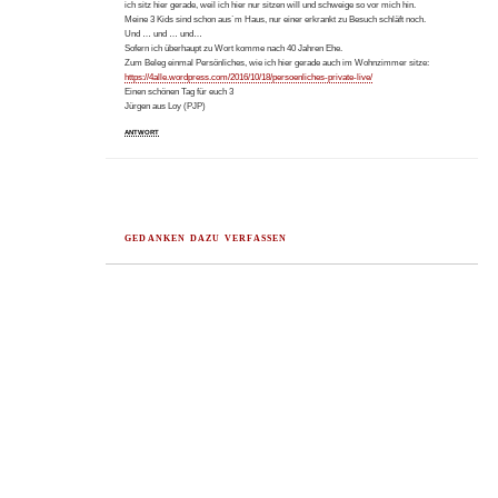
ich sitz hier gerade, weil ich hier nur sitzen will und schweige so vor mich hin.
Meine 3 Kids sind schon aus`m Haus, nur einer erkrankt zu Besuch schläft noch.
Und … und … und…
Sofern ich überhaupt zu Wort komme nach 40 Jahren Ehe.
Zum Beleg einmal Persönliches, wie ich hier gerade auch im Wohnzimmer sitze:
https://4alle.wordpress.com/2016/10/18/persoenliches-private-live/
Einen schönen Tag für euch 3
Jürgen aus Loy (PJP)
ANTWORT
GEDANKEN DAZU VERFASSEN