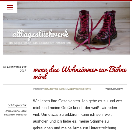
alltagsstückwerk
~ Leben lieben – Familie feiern: darum geht es in diesem
Blog: ein Jahr habe ich täglich eine Sache gepostet für die
ich Gott dankbar bin. Diese abendliche Gewohnheit verhalf
mir zu einem dankbaren Blick und deshalb schreibe ich
weiter. Dies ist nur ein Blick, ein kleiner Teil, ein kurzer
Moment meines Alltages, die schönen Momente festhalten,
die dankbaren Momente feiern…
wenn das Wohnzimmer zur Bühne
02
Donnerstag
Feb
2017
wird
Posted
by
alltagsstueckwerk
in
Dankbarkeitsmomente
≈
Ein Kommentar
Wir lieben ihre Geschichten. Ich gebe es zu und wer
Schlagwörter
mich und meine Große kennt, der weiß: wir reden
Alltag
,
Familie
,
Leben
viel. Um etwas zu erklären, kann ich sehr weit
mit Kindern
,
Mama sein
ausholen und ich liebe es, meine Stimme zu
gebrauchen und meine Arme zur Unterstreichung