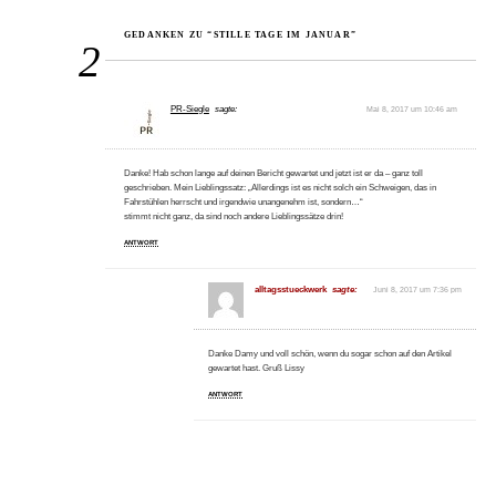
GEDANKEN ZU “STILLE TAGE IM JANUAR”
2
PR-Siegle
sagte:
Mai 8, 2017 um 10:46 am
Danke! Hab schon lange auf deinen Bericht gewartet und jetzt ist er da – ganz toll
geschrieben. Mein Lieblingssatz: „Allerdings ist es nicht solch ein Schweigen, das in
Fahrstühlen herrscht und irgendwie unangenehm ist, sondern…“
stimmt nicht ganz, da sind noch andere Lieblingssätze drin!
ANTWORT
alltagsstueckwerk
sagte:
Juni 8, 2017 um 7:36 pm
Danke Damy und voll schön, wenn du sogar schon auf den Artikel
gewartet hast. Gruß Lissy
ANTWORT